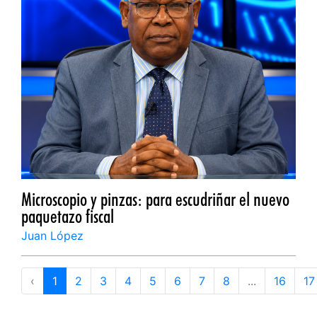
Microscopio y pinzas: para escudriñar el nuevo
paquetazo fiscal
Juan López
‹
1
2
3
4
5
6
7
8
...
16
17