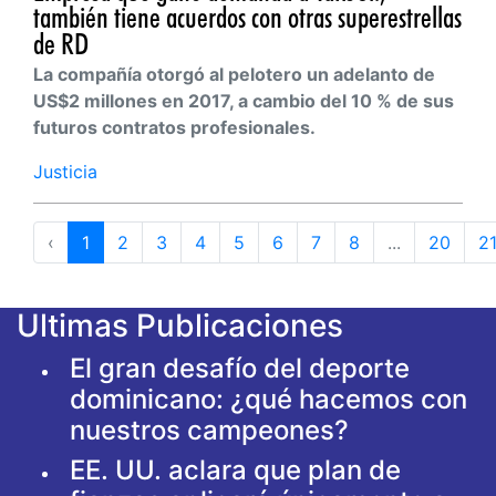
también tiene acuerdos con otras superestrellas
de RD
La compañía otorgó al pelotero un adelanto de
US$2 millones en 2017, a cambio del 10 % de sus
futuros contratos profesionales.
Justicia
‹
1
2
3
4
5
6
7
8
...
20
2
Ultimas Publicaciones
El gran desafío del deporte
dominicano: ¿qué hacemos con
nuestros campeones?
EE. UU. aclara que plan de