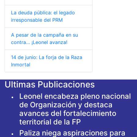
La deuda pública: el legado
irresponsable del PRM
A pesar de la campaña en su
contra… ¡Leonel avanza!
14 de junio: La forja de la Raza
Inmortal
Ultimas Publicaciones
Leonel encabeza pleno nacional
de Organización y destaca
avances del fortalecimiento
territorial de la FP
Paliza niega aspiraciones para