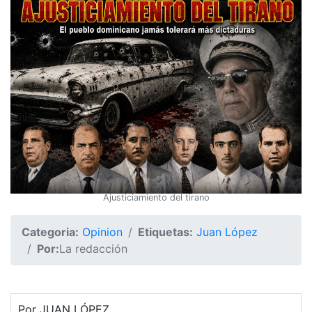
Ajusticiamiento del tirano
Categoria:
Opinion
Etiquetas:
Juan López
Por:
La redacción
Por JUAN LÓPEZ